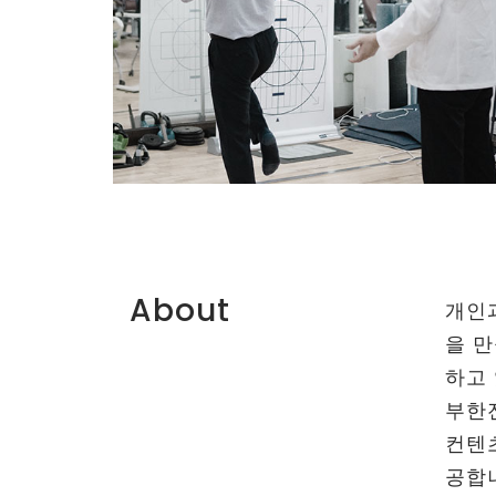
About
개인
을 
하고
부한
컨텐
공합