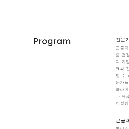
Program
전문가
근골격
춤 건
과 기
표와 
할 수
문가들
클라이
과 목
컨설팅
근골격
웰니스