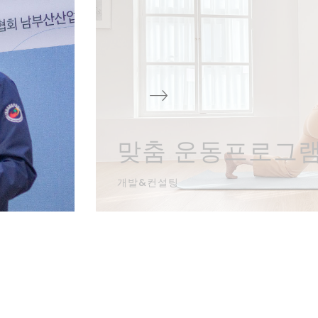
맞춤 운동프로그
개발&컨설팅